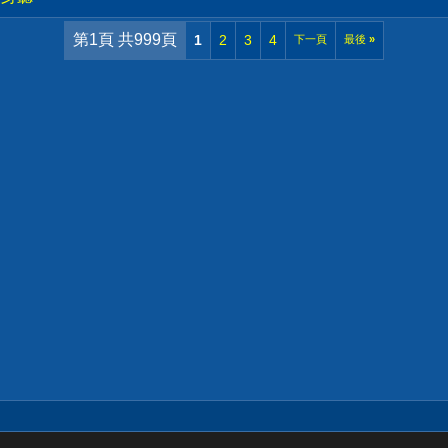
第1頁 共999頁
1
2
3
4
下一頁
最後
»