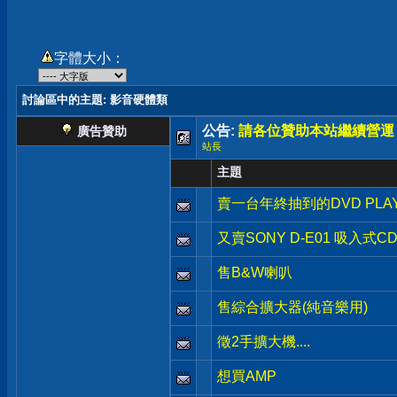
字體大小：
討論區中的主題
: 影音硬體類
公告:
請各位贊助本站繼續營運
廣告贊助
站長
主題
賣一台年終抽到的DVD PLA
又賣SONY D-E01 吸入式
售B&W喇叭
售綜合擴大器(純音樂用)
徵2手擴大機....
想買AMP