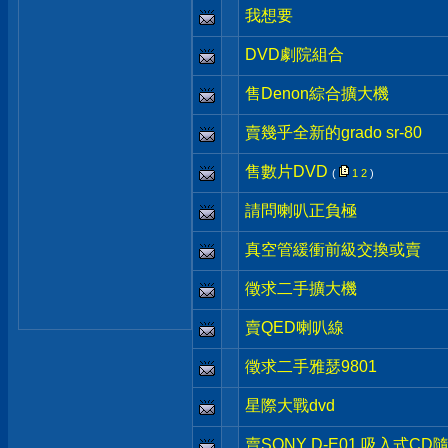
我想要
DVD劇院組合
售Denon綜合擴大機
賣幾乎全新的grado sr-80
售數片DVD
(
1
2
)
請問喇叭正負極
真空管緩衝前級交換或賣
徵求二手擴大機
賣QED喇叭線
徵求二手雅瑟9801
星際大戰dvd
賣SONY D-E01 吸入式CD