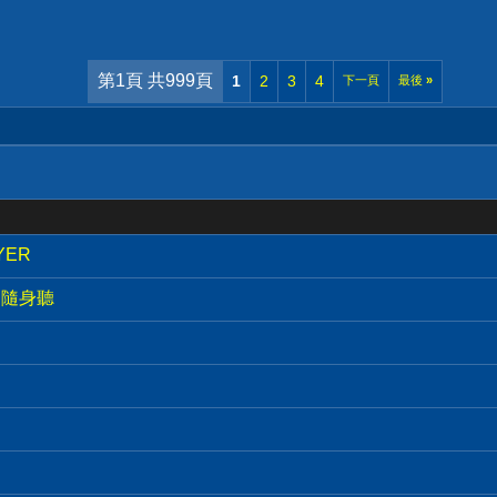
第1頁 共999頁
1
2
3
4
下一頁
最後
»
YER
CD隨身聽