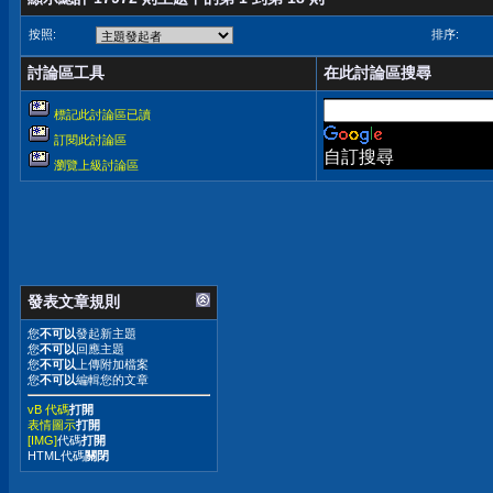
按照:
排序:
討論區工具
在此討論區搜尋
標記此討論區已讀
訂閱此討論區
自訂搜尋
瀏覽上級討論區
發表文章規則
您
不可以
發起新主題
您
不可以
回應主題
您
不可以
上傳附加檔案
您
不可以
編輯您的文章
vB 代碼
打開
表情圖示
打開
[IMG]
代碼
打開
HTML代碼
關閉