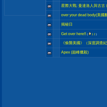
星際大戰: 曼達洛人與古古
over your dead body(美
揭秘日
Get over here!!
(
1
2
)
《偷襲美國》（深度調查紀
Apex (巔峰獵殺)