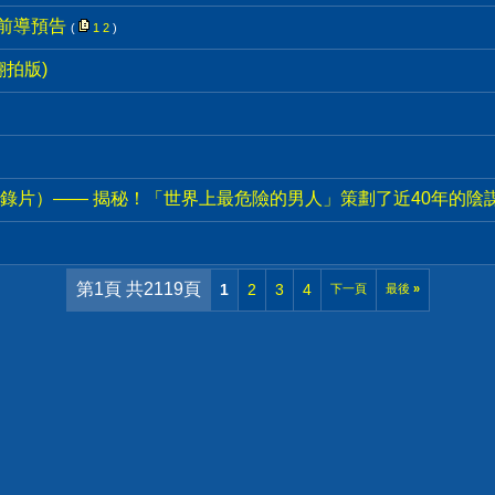
 前導預告
(
1
2
)
國翻拍版)
錄片）—— 揭秘！「世界上最危險的男人」策劃了近40年的陰
第1頁 共2119頁
1
2
3
4
下一頁
最後
»