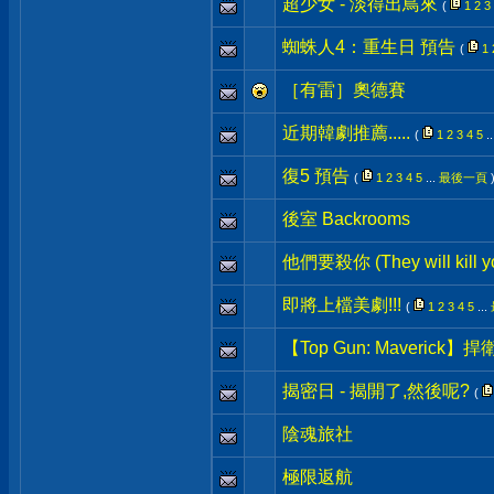
超少女 - 淡得出鳥來
(
1
2
3
蜘蛛人4：重生日 預告
(
1
［有雷］奧德賽
近期韓劇推薦.....
(
1
2
3
4
5
..
復5 預告
(
1
2
3
4
5
...
最後一頁
後室 Backrooms
他們要殺你 (They will kill y
即將上檔美劇!!!
(
1
2
3
4
5
...
【Top Gun: Maverick
揭密日 - 揭開了,然後呢?
(
陰魂旅社
極限返航