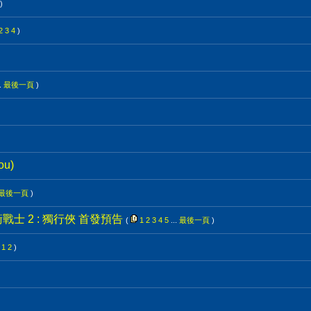
)
2
3
4
)
.
最後一頁
)
)
ou)
最後一頁
)
】捍衛戰士 2 : 獨行俠 首發預告
(
1
2
3
4
5
...
最後一頁
)
1
2
)