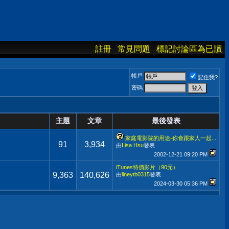
註冊
常見問題
標記討論區為已讀
帳戶
記住我?
密碼
主題
文章
最後發表
家庭電影院的用途-你會跟家人一起...
91
3,934
由
Lisa Hsu
發表
2002-12-21
09:20 PM
iTunes特價影片（90元）
9,363
140,626
由
lineytb0315
發表
2024-03-30
05:36 PM