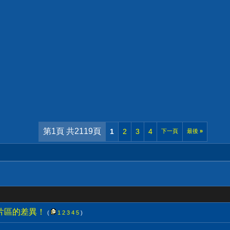
第1頁 共2119頁
1
2
3
4
下一頁
最後
»
片區的差異！
(
1
2
3
4
5
)