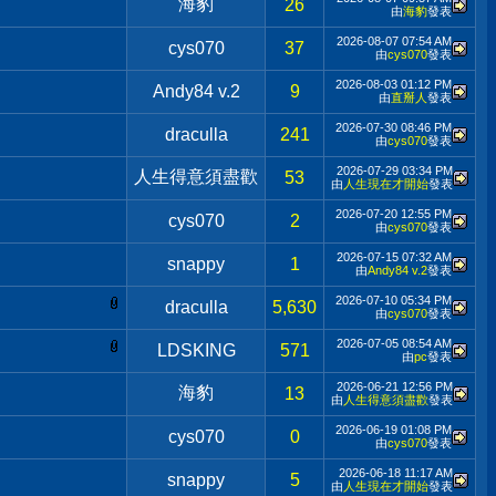
海豹
26
由
海豹
發表
2026-08-07
07:54 AM
cys070
37
由
cys070
發表
2026-08-03
01:12 PM
Andy84 v.2
9
由
直掰人
發表
2026-07-30
08:46 PM
draculla
241
由
cys070
發表
2026-07-29
03:34 PM
人生得意須盡歡
53
由
人生現在才開始
發表
2026-07-20
12:55 PM
cys070
2
由
cys070
發表
2026-07-15
07:32 AM
snappy
1
由
Andy84 v.2
發表
2026-07-10
05:34 PM
draculla
5,630
由
cys070
發表
2026-07-05
08:54 AM
LDSKING
571
由
pc
發表
2026-06-21
12:56 PM
海豹
13
由
人生得意須盡歡
發表
2026-06-19
01:08 PM
cys070
0
由
cys070
發表
2026-06-18
11:17 AM
snappy
5
由
人生現在才開始
發表