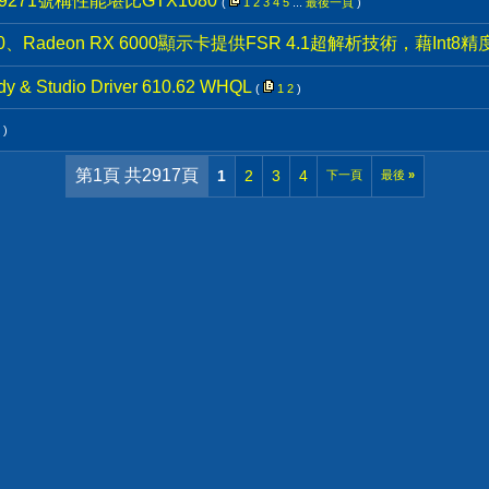
271號稱性能堪比GTX1080
(
1
2
3
4
5
...
最後一頁
)
00、Radeon RX 6000顯示卡提供FSR 4.1超解析技術，藉Int
y & Studio Driver 610.62 WHQL
(
1
2
)
)
第1頁 共2917頁
1
2
3
4
下一頁
最後
»