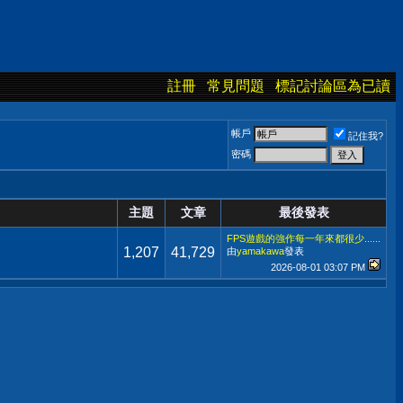
註冊
常見問題
標記討論區為已讀
帳戶
記住我?
密碼
主題
文章
最後發表
FPS遊戲的強作每一年來都很少......
1,207
41,729
由
yamakawa
發表
2026-08-01
03:07 PM