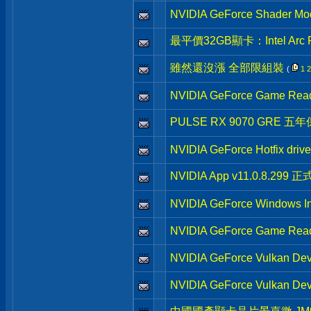
NVIDIA GeForce Shader Mod
最平價32GB顯卡：Intel Ar
雖然還沒漲 全部限組裝
(
1
2
NVIDIA GeForce Game Read
PULSE RX 9070 GRE 五
NVIDIA GeForce Hotfix dri
NVIDIA App v11.0.8.299 
NVIDIA GeForce Windows In
NVIDIA GeForce Game Read
NVIDIA GeForce Vulkan Dev
NVIDIA GeForce Vulkan Dev