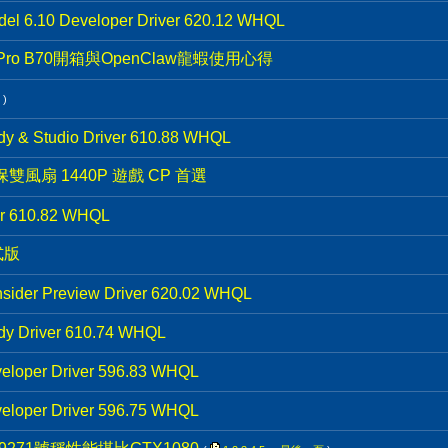
el 6.10 Developer Driver 620.12 WHQL
c Pro B70開箱與OpenClaw龍蝦使用心得
)
y & Studio Driver 610.88 WHQL
年保雙風扇 1440P 遊戲 CP 首選
ver 610.82 WHQL
正式版
sider Preview Driver 620.02 WHQL
y Driver 610.74 WHQL
eloper Driver 596.83 WHQL
eloper Driver 596.75 WHQL