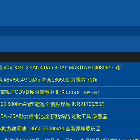
XGT 2.5Ah 4.0Ah 8.0Ah MAKITA BL4080F5~6折
V/50.4V 16Ah,內含18650動力電芯 70顆
視,PCDVD極限優惠中!!!
(
1
2
3
4
5
...
最後一頁
)
0 5000mAh鋰電池,全新點焊品,INR21700/50E
 25A~35A動力鋰電池,全新點焊品 電動工具 吸塵器
動力鋰電池 18650 3500mAh,全新原廠瑕疵品.