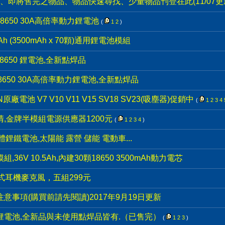
欄、即將售完之物品、物品快速尋找、少量物品刊登在此(11/07更
8650 30A高倍率動力鋰電池
(
1
2
)
h (3500mAh x 70顆)通用鋰電池模組
8650 鋰電池,全新點焊品
8650 30A高倍率動力鋰電池,全新點焊品
廠電池 V7 V10 V11 V15 SV18 SV23(吸塵器)促銷中
(
1
2
3
4
,金牌半模組電源供應器1200元
(
1
2
3
4
)
體鋰鐵電池,太陽能 露營 儲能 電動車...
6V 10.5Ah,內建30顆18650 3500mAh動力電芯
道式耳機麥克風，五組299元
意事項(購買前請先閱讀)2017年9月19日更新
00 鋰電池,全新品與未使用點焊品皆有.（已售完）
(
1
2
3
)