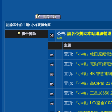
討論區中的主題
: 小梅硬體倉庫
公告:
請各位贊助本站繼續營運
廣告贊助
站長
主題
置頂:
「小梅」牧田原廠電池 40V 
置頂:
「小梅」電動車鋰電池,48
置頂:
『小梅』4K 智慧連網電
置頂:
『小梅』高C/P值 2170
置頂:
「小梅」三星18650
置頂:
『小梅』LG(樂金)10A