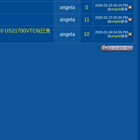
2026-02-25
04:15 PM
angela
0
由
angela
發表
2026-02-23
05:00 PM
angela
11
由
angela
發表
 US21700VTC6(已售
2026-01-04
04:55 PM
angela
10
由
angela
發表