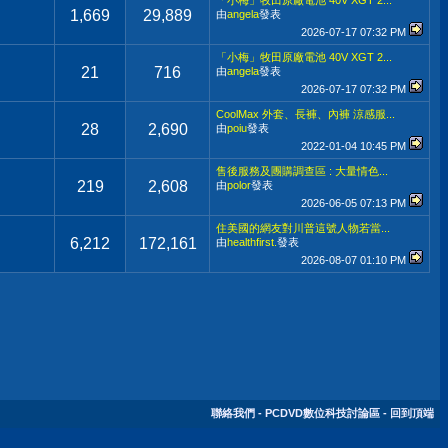
「小梅」牧田原廠電池 40V XGT 2...
1,669
29,889
由
angela
發表
2026-07-17
07:32 PM
「小梅」牧田原廠電池 40V XGT 2...
21
716
由
angela
發表
2026-07-17
07:32 PM
CoolMax 外套、長褲、內褲 涼感服...
28
2,690
由
poiu
發表
2022-01-04
10:45 PM
售後服務及團購調查區 : 大量情色...
219
2,608
由
polor
發表
2026-06-05
07:13 PM
住美國的網友對川普這號人物若當...
6,212
172,161
由
healthfirst.
發表
2026-08-07
01:10 PM
聯絡我們
-
PCDVD數位科技討論區
-
回到頂端