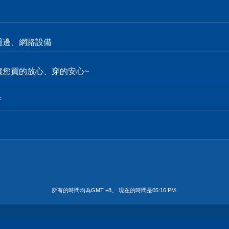
週邊、網路設備
。讓您買的放心、穿的安心~
行
所有的時間均為GMT +8。 現在的時間是
05:16 PM
.