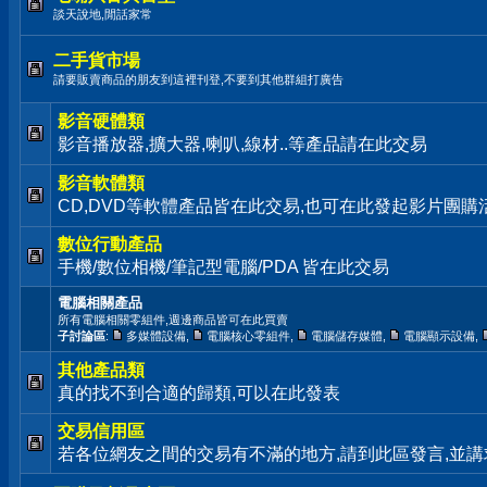
談天說地,閒話家常
二手貨市場
請要販賣商品的朋友到這裡刊登,不要到其他群組打廣告
影音硬體類
影音播放器,擴大器,喇叭,線材..等產品請在此交易
影音軟體類
CD,DVD等軟體產品皆在此交易,也可在此發起影片團購
數位行動產品
手機/數位相機/筆記型電腦/PDA 皆在此交易
電腦相關產品
所有電腦相關零組件,週邊商品皆可在此買賣
子討論區
:
多媒體設備
,
電腦核心零組件
,
電腦儲存媒體
,
電腦顯示設備
,
其他產品類
真的找不到合適的歸類,可以在此發表
交易信用區
若各位網友之間的交易有不滿的地方,請到此區發言,並講