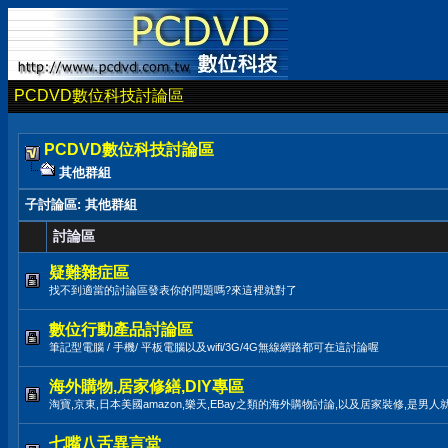
PCDVD數位科技討論區
PCDVD數位科技討論區
其他群組
子討論區
: 其他群組
討論區
疑難雜症區
找不到適當的討論區發表你的問題嗎?來這裡就對了
數位行動產品討論區
筆記型電腦 / 手機/ 平板電腦以及wifi/3G/4G無線網路都可在這討論喔
海外購物,居家修繕,DIY專區
淘寶,京東,日本美國amazon,樂天,EBay之類的海外購物討論,以及居家裝修,是男人
七嘴八舌異言堂