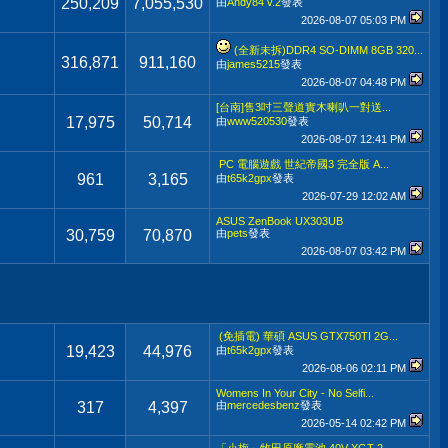
250,209
7,055,530
由
Andy84 v.2
發表
2026-08-07
05:03 PM
(全新未拆)DDR4 SO-DIMM 8GB 320...
316,871
911,160
由
james5215
發表
2026-08-07
04:48 PM
[台南]售3吋三聲道實木喇叭一對送...
17,975
50,714
由
www520530
發表
2026-08-07
12:41 PM
PC 電腦遊戲 世紀帝國3 完全版 A...
961
3,165
由
t65k2gpx
發表
2026-07-29
12:02 AM
ASUS ZenBook UX303UB
30,759
70,870
由
pets
發表
2026-08-07
03:42 PM
(免插電) 華碩 ASUS GTX750TI 2G...
19,423
44,976
由
t65k2gpx
發表
2026-08-06
02:11 PM
Womens In Your City - No Selfi...
317
4,397
由
mercedesbenz
發表
2026-05-14
02:42 PM