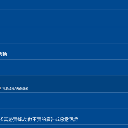
活動
電腦週邊/網路設備
求真憑實據,勿做不實的廣告或惡意毀謗