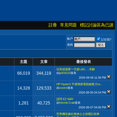
註冊
常見問題
標記討論區為已讀
帳戶
記住我?
密碼
主題
文章
最後發表
玩英雄連隊一代會LAG.....求解
66,019
344,119
由
ja434115
發表
2026-08-06
11:36 PM
HP HyperX 平價薄膜電競鍵盤 Eve...
14,328
129,533
由
vostro
發表
2026-08-05
04:34 PM
請問 EZ WAY
1,281
40,725
由
Hermit Crab
發表
2026-08-07
04:05 PM
型男機長瘋狂詹姆士之前開計程車