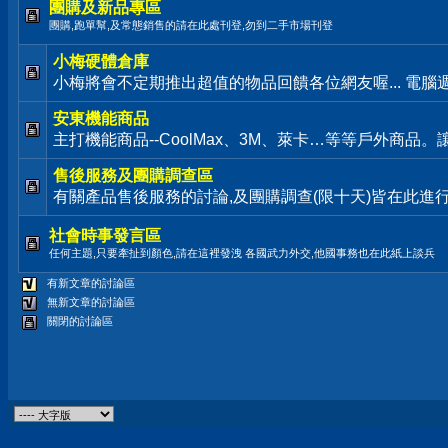
團購及新品專區
團購,跑單幫,及常態銷售的請在此處刊登,勿到二手市場刊登
小梅硬體倉庫
小梅將會不定期推出超值的物品回饋各位網友喔... 電腦
安東機能商品
主打機能商品--CoolMax、3M、萊卡…等等戶外商品
售後服務及團購調查區
有關產品售後服務的討論,及團購調查(限十天)皆在此進
社會時事發言區
任何主題,只要牽扯到顏色,請在這裡發洩 各國武力外交,他國事務也在此紙上談兵
有新文章的討論區
無新文章的討論區
關閉的討論區