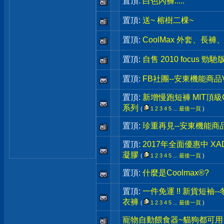
置頂:
白色內褲.....
置頂:
送~ 榕樹二棵~
置頂:
CoolMax 外套、長
置頂:
自售 2010 focus 勁
置頂:
FB社團--安東機能商品
置頂:
新增慢跑短褲 MIT頂級Co
系列
(
1
2
3
4
5
...
最後一頁
)
置頂:
珍重再見--安東機能商
置頂:
2017年全面優惠中 X
凝膠
(
1
2
3
4
5
...
最後一頁
)
置頂:
什麼是Coolmax®?
置頂:
一件免運 !! 新貨短袖-
衣褲
(
1
2
3
4
5
...
最後一頁
)
寵物自動餵食器~貓狗都可用