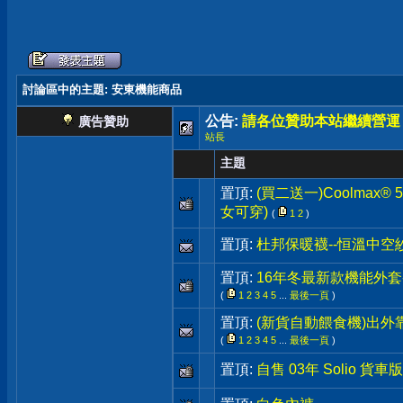
討論區中的主題
: 安東機能商品
公告:
請各位贊助本站繼續營運
廣告贊助
站長
主題
置頂:
(買二送一)Coolmax®
女可穿)
(
1
2
)
置頂:
杜邦保暖襪--恒溫中空
置頂:
16年冬最新款機能外套-
(
1
2
3
4
5
...
最後一頁
)
置頂:
(新貨自動餵食機)出外
(
1
2
3
4
5
...
最後一頁
)
置頂:
自售 03年 Solio 貨車