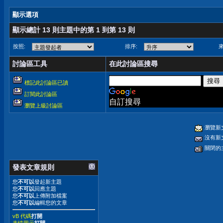
顯示選項
顯示總計 13 則主題中的第 1 到第 13 則
按照:
排序:
來
討論區工具
在此討論區搜尋
標記此討論區已讀
訂閱此討論區
自訂搜尋
瀏覽上級討論區
瀏覽新
沒有新
關閉的
發表文章規則
您
不可以
發起新主題
您
不可以
回應主題
您
不可以
上傳附加檔案
您
不可以
編輯您的文章
vB 代碼
打開
表情圖示
打開