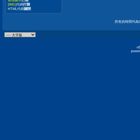
[IMG]
代碼
打開
HTML代碼
關閉
所有的時間均為G
vB
power