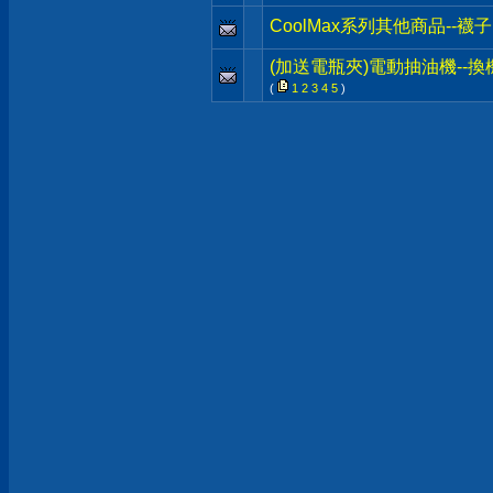
CoolMax系列其他商品--
(加送電瓶夾)電動抽油機--換
(
1
2
3
4
5
)