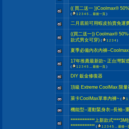
(( 買二送一 ))Coolmax® 
(
1
2
3
4
5
...
最後一頁
)
二月底前可用蝦皮拍賣免運
((買二送一)) Coolmax® 5
款式男女可穿)
(
1
2
3
4
)
夏季必備內衣內褲--Coolmax
17年推薦最新款~ 正台灣製
(
1
2
3
4
5
...
最後一頁
)
DIY 鈑金修復器
頂級 Extreme CoolMax 限
萊卡CoolMax單車內褲~
(
1
機能型--運動緊身衣--長袖-
**************上新款式
**************
(
1
2
3
4
5
...
最後一