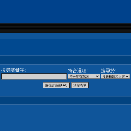
搜尋關鍵字:
符合選項:
搜尋於: