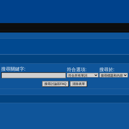
搜尋關鍵字:
符合選項:
搜尋於: