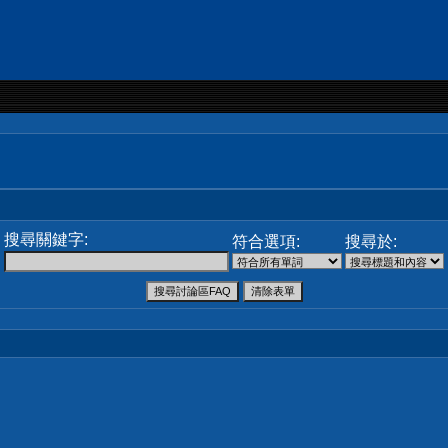
搜尋關鍵字:
符合選項:
搜尋於: