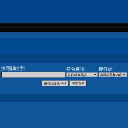
搜尋關鍵字:
符合選項:
搜尋於: