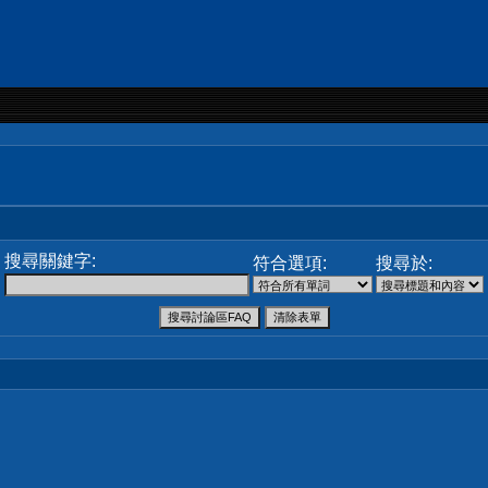
搜尋關鍵字:
符合選項:
搜尋於: