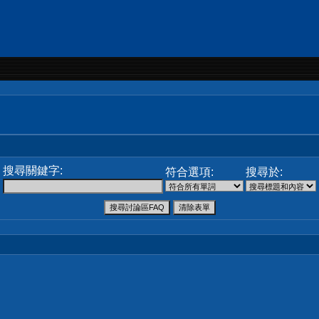
搜尋關鍵字:
符合選項:
搜尋於: