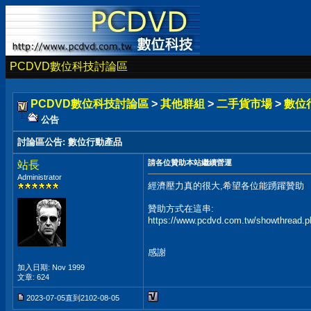
PCDVD數位科技討論區
PCDVD數位科技討論區
>
其他群組
>
二手貨市場
>
數位
公告
討論區公告
:
數位行動產品
請各位贊助本站繼續營運
站長
Administrator
經濟壓力真的很大,希望各位能踴躍贊助
贊助方式在這串:
https://www.pcdvd.com.tw/showthread.
感謝
加入日期: Nov 1999
文章: 624
2023-07-05直到2102-08-05